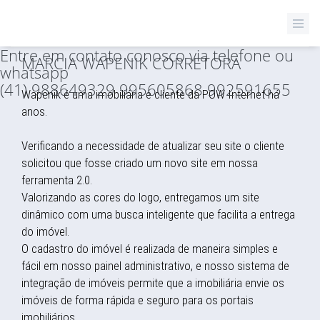
Inicial
/
Notícias
/
Marcia Wapenik Corretora
Entre em contato conosco via telefone ou
MARCIA WAPENIK CORRETORA
whatsapp
(41) 988649329 995605868 992591655
Wapenik é uma imobiliária e cliente da POW Internet há
anos.
Verificando a necessidade de atualizar seu site o cliente
solicitou que fosse criado um novo site em nossa
ferramenta 2.0.
Valorizando as cores do logo, entregamos um site
dinâmico com uma busca inteligente que facilita a entrega
do imóvel.
O cadastro do imóvel é realizada de maneira simples e
fácil em nosso painel administrativo, e nosso sistema de
integração de imóveis permite que a imobiliária envie os
imóveis de forma rápida e seguro para os portais
imobiliários.