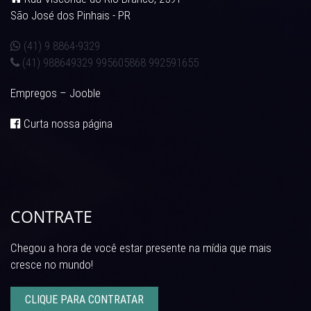
São José dos Pinhais - PR
(41) 9 8864-9329
(41) 988649329 995605868 992591655
Empregos – Jooble
Curta nossa página
CONTRATE
Chegou a hora de você estar presente na mídia que mais
cresce no mundo!
CLIQUE PARA CONTRATAR