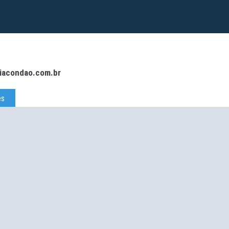
iacondao.com.br
es