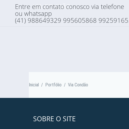
Entre em contato conosco via telefone
VIA CONDÃO
ou whatsapp
(41) 988649329 995605868 99259165
Inicial
/
Portfólio
/
Via Condão
SOBRE O SITE