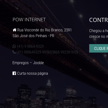
CONTR
POW INTERNET
Rua Visconde do Rio Branco, 2591
Chegou a ho
São José dos Pinhais - PR
cresce no 
(41) 9 8864-9329
CLIQUE 
(41) 988649329 995605868 992591655
Empregos – Jooble
Curta nossa página