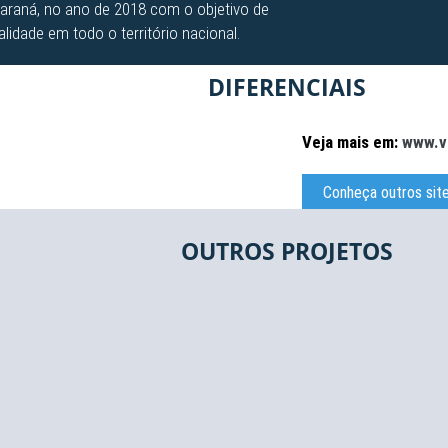
araná, no ano de 2018 com o objetivo de
lidade em todo o território nacional.
DIFERENCIAIS
Veja mais em:
www.v
Conheça outros sit
OUTROS PROJETOS