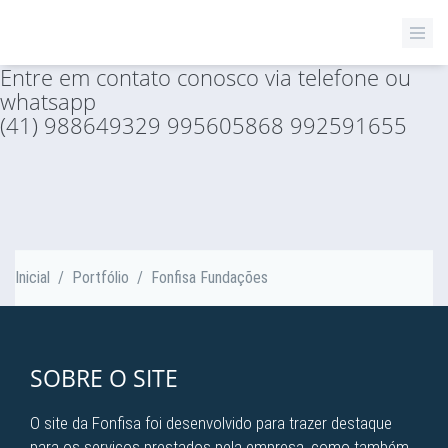
FONFISA FUNDAÇÕES
Entre em contato conosco via telefone ou
whatsapp
(41) 988649329 995605868 992591655
Inicial
/
Portfólio
/
Fonfisa Fundações
SOBRE O SITE
O site da Fonfisa foi desenvolvido para trazer destaque
para os serviços prestados pela empresa, como também